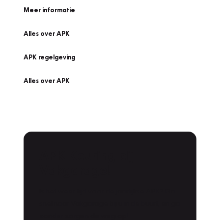
Meer informatie
Alles over APK
APK regelgeving
Alles over APK
APK Keuring bij
Vakgarage!
Is het weer tijd voor de jaarlijkse APK? Ga
snel naar Vakgarage bij u in de buurt, en ga
zonder zorgen de weg op!