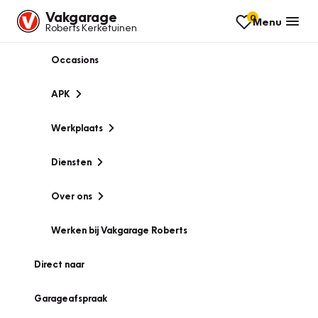
Vakgarage
0
Menu
Roberts Kerketuinen
Occasions
APK
Werkplaats
Diensten
Over ons
Werken bij Vakgarage Roberts
Direct naar
Garageafspraak