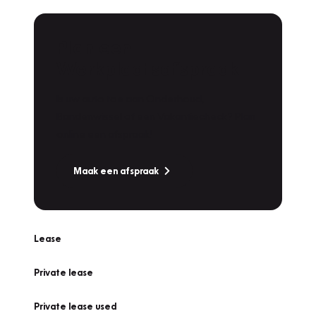
Plan een
Werkplaatsafspraak
Is uw auto toe aan Onderhoud,
Bandenwissel of een Vakantiecheck? Plan
online een afspraak!
Maak een afspraak
Lease
Private lease
Private lease used