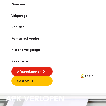
Over ons
Vakgarage
Contact
Kom gerust verder
Historie vakgarage
Zekerheden
Afspraak maken
9.2/10
Contact
APK VERLOPEN
APK