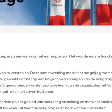
sgroep in samenwerking met een importeur. Het was de eerste franc
ijven te versterken. Deze samenwerking maakt het mogelijk grootsc
inu gewerkt aan het op een hoger niveau brengen van de Vakgarage
ISO gerelateerde kwaliteitszorgsysteem van de organisatie, het V
maal te kunnen blijven bedienen.
ere op het gebied van marketing en training en maakt centrale afs
ft bouwen. Dit biedt de Vakgarages én haar klanten continuïteit.