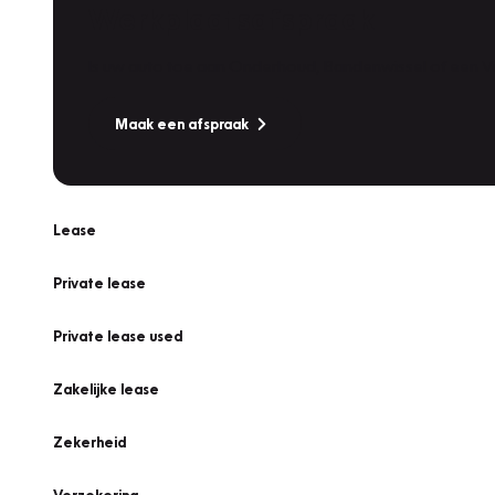
Werkplaatsafspraak
Is uw auto toe aan Onderhoud, Bandenwissel of een Va
Maak een afspraak
Lease
Private lease
Private lease used
Zakelijke lease
Zekerheid