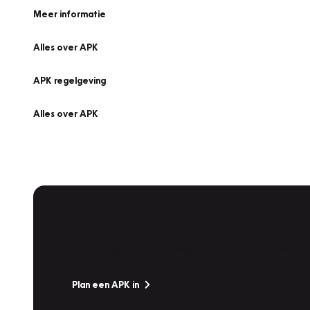
Meer informatie
Alles over APK
APK regelgeving
Alles over APK
APK Keuring bij Vakgarage!
Is het weer tijd voor de jaarlijkse APK? Ga snel naar V
Plan een APK in