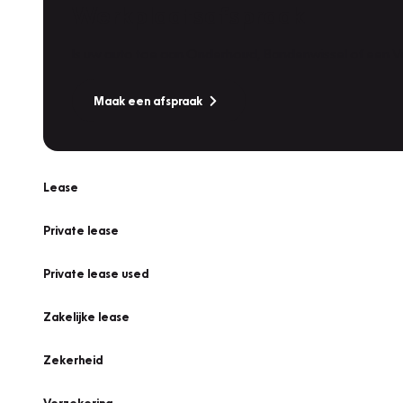
Werkplaatsafspraak
Is uw auto toe aan Onderhoud, Bandenwissel of een Va
Maak een afspraak
Lease
Private lease
Private lease used
Zakelijke lease
Zekerheid