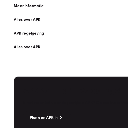
Meer informatie
Alles over APK
APK regelgeving
Alles over APK
APK Keuring bij Vakgarage!
Is het weer tijd voor de jaarlijkse APK? Ga snel naar V
Plan een APK in