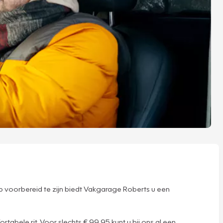
 voorbereid te zijn biedt Vakgarage Roberts u een
abele rit. Voor slechts € 99,95 kunt u bij ons al een