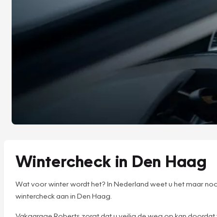
Wintercheck in Den Haag
Wat voor winter wordt het? In Nederland weet u het maar noo
wintercheck aan in Den Haag.
Vakgarage Roberts zorgt dat u veilig de weg op kan doordat wi