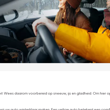
it. Wees daarom voorbereid op sneeuw, ijs en gladheid. Om hier op
j uw auto winterklaar maken. Een veilige auto betekent een comfort