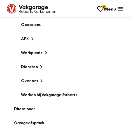
Vakgarage
0
Menu
Roberts Kerketuinen
Occasions
APK
Werkplaats
Diensten
Over ons
Werken bij Vakgarage Roberts
Direct naar
Garageafspraak