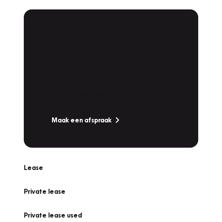
Plan een
Werkplaatsafspraak
Is uw auto toe aan Onderhoud,
Bandenwissel of een Vakantiecheck? Plan
online een afspraak!
Maak een afspraak
Lease
Private lease
Private lease used