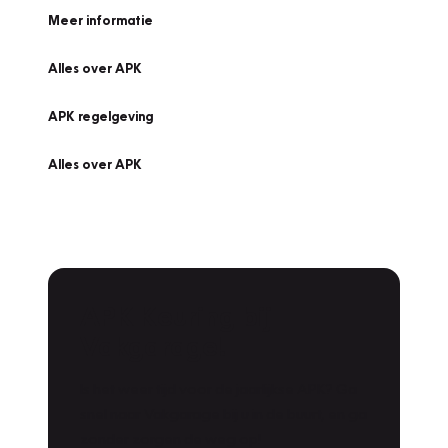
Meer informatie
Alles over APK
APK regelgeving
Alles over APK
APK Keuring bij
Vakgarage!
Is het weer tijd voor de jaarlijkse APK? Ga
snel naar Vakgarage bij u in de buurt, en ga
zonder zorgen de weg op!