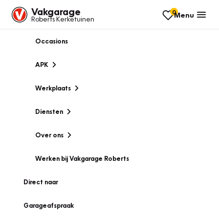
Vakgarage
0
Menu
Roberts Kerketuinen
Occasions
APK
Werkplaats
Diensten
Over ons
Werken bij Vakgarage Roberts
Direct naar
Garageafspraak