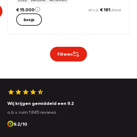
€ 15.000
€ 181
of v.a.
/mnd
Bekijk
Filteren
Wij krijgen gemiddeld een 9.2
o.b.v. ruim 1.845 reviews
9.2/10