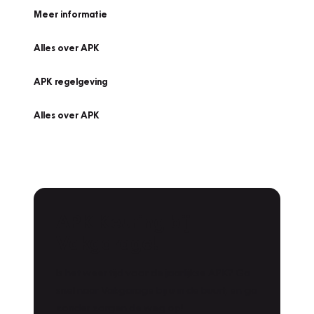
Meer informatie
Alles over APK
APK regelgeving
Alles over APK
APK Keuring bij
Vakgarage!
Is het weer tijd voor de jaarlijkse APK? Ga
snel naar Vakgarage bij u in de buurt, en ga
zonder zorgen de weg op!