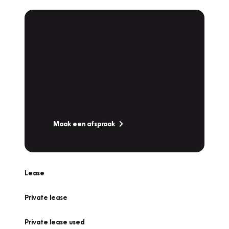
Plan een
Werkplaatsafspraak
Is uw auto toe aan Onderhoud,
Bandenwissel of een Vakantiecheck? Plan
online een afspraak!
Maak een afspraak
Lease
Private lease
Private lease used