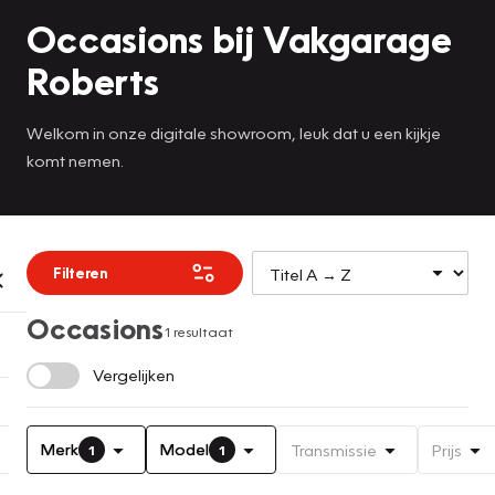
Occasions bij Vakgarage
Roberts
Welkom in onze digitale showroom, leuk dat u een kijkje
komt nemen.
Filteren
Occasions
1 resultaat
Vergelijken
Merk
Model
Transmissie
Prijs
1
1