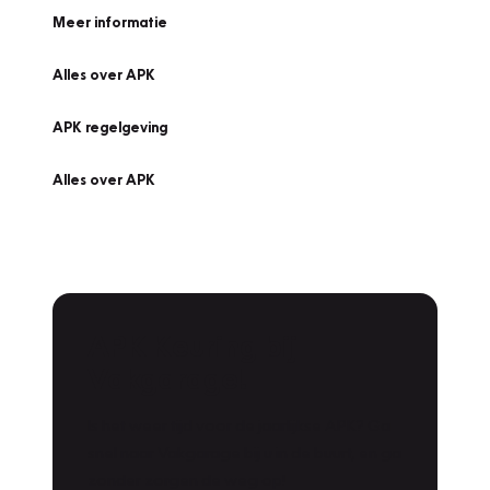
Meer informatie
Alles over APK
APK regelgeving
Alles over APK
APK Keuring bij
Vakgarage!
Is het weer tijd voor de jaarlijkse APK? Ga
snel naar Vakgarage bij u in de buurt, en ga
zonder zorgen de weg op!