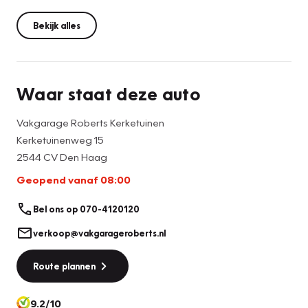
* Complete reiniging binnen en buiten
* Geldige APK
Bekijk alles
* Tenaamstellingskosten
* Vloeistoffencontrole
* Verlichtingscontrole
Waar staat deze auto
Voor extra zekerheid kunt u kiezen voor:
Vakgarage Roberts Kerketuinen
Kerketuinenweg 15
Onderhoudspakket – € 899,- (optioneel)
2544 CV Den Haag
* Onderhoudsbeurt volgens fabrieksspecificaties en
Geopend vanaf 08:00
schema
* Inclusief overig vereist onderhoud
Bel ons op 070-4120120
* 12 maanden / 10.000 km gegarandeerd onderhoudsvrij
garantie
verkoop@vakgarageroberts.nl
* 12 maanden Vakgarage Pechhulp Europa dekking incl.
Route plannen
woonplaats
* Nieuwe APK
* Nieuwe ruitenwissers
9.2/10