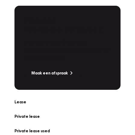
Plan een
Werkplaatsafspraak
Is uw auto toe aan Onderhoud,
Bandenwissel of een Vakantiecheck? Plan
online een afspraak!
Maak een afspraak
Lease
Private lease
Private lease used