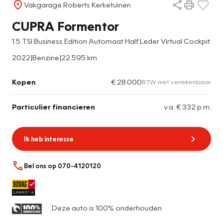
Vakgarage Roberts Kerketuinen
CUPRA Formentor
1.5 TSI Business Edition Automaat Half Leder Virtual Cockpit
2022
|
Benzine
|
22.595 km
Kopen
€ 28.000
BTW niet verrekenbaar
Particulier financieren
v.a. € 332 p.m.
Ik heb interesse
Bel ons op 070-4120120
Deze auto is 100% onderhouden