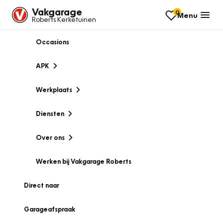
Vakgarage
0
Menu
Roberts Kerketuinen
Occasions
APK
Werkplaats
Diensten
Over ons
Werken bij Vakgarage Roberts
Direct naar
Garageafspraak