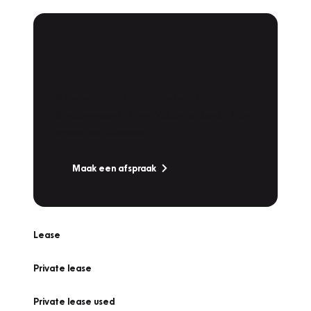
Plan een
Werkplaatsafspraak
Is uw auto toe aan Onderhoud,
Bandenwissel of een Vakantiecheck? Plan
online een afspraak!
Maak een afspraak
Lease
Private lease
Private lease used