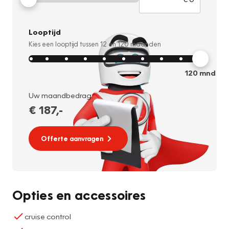
Looptijd
Kies een looptijd tussen
12
en
120
maanden
120
mnd
Uw maandbedrag:
€ 187
,-
Offerte aanvragen
Opties en accessoires
cruise control