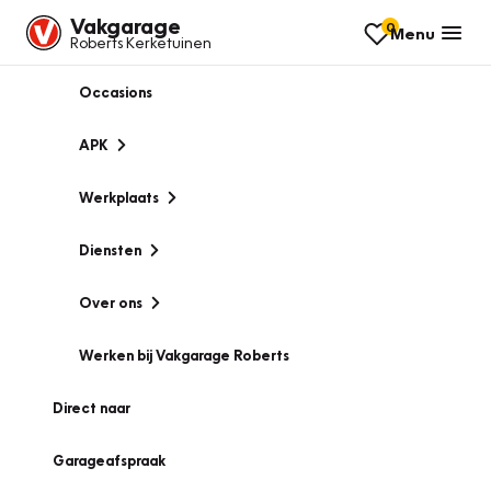
Vakgarage
0
Menu
Roberts Kerketuinen
Occasions
APK
Werkplaats
Diensten
Over ons
Werken bij Vakgarage Roberts
Direct naar
Garageafspraak