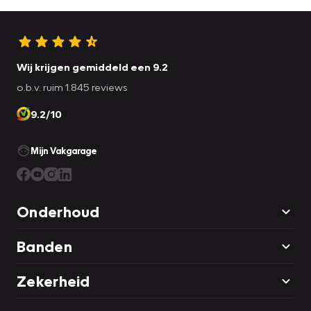
schema
* Inclusief overig vereist onderhoud
* 12 maanden / 10.000 km gegarandeerd onderhoudsvrij
garantie
Wij krijgen gemiddeld een 9.2
* 12 maanden Vakgarage Pechhulp Europa dekking incl.
o.b.v. ruim 1.845 reviews
woonplaats
9.2/10
* Nieuwe APK
* Nieuwe ruitenwissers
* Aircoservice
Mijn Vakgarage
* Volle tank brandstof
Onderhoud
Banden
Zekerheid