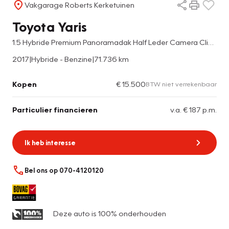
Vakgarage Roberts Kerketuinen
Toyota Yaris
1.5 Hybride Premium Panoramadak Half Leder Camera Clima
2017
|
Hybride - Benzine
|
71.736 km
Kopen
€ 15.500
BTW niet verrekenbaar
Particulier financieren
v.a. € 187 p.m.
Ik heb interesse
Bel ons op 070-4120120
Deze auto is 100% onderhouden