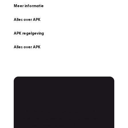
Meer informatie
Alles over APK
APK regelgeving
Alles over APK
APK Keuring bij
Vakgarage!
Is het weer tijd voor de jaarlijkse APK? Ga
snel naar Vakgarage bij u in de buurt, en ga
zonder zorgen de weg op!