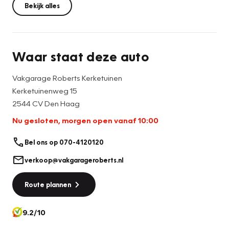
seasonbanden.
Bekijk alles
Prijs & Pakketten Overzicht
Waar staat deze auto
Basis zekerheidsprijs (inbegrepen)
Vakgarage Roberts Kerketuinen
Kerketuinenweg 15
* 12 maanden BOVAG garantie
2544 CV Den Haag
* Complete reiniging binnen en buiten
Nu gesloten, morgen open vanaf 10:00
* Geldige APK
* Tenaamstellingskosten
Bel ons op 070-4120120
* Vloeistoffencontrole
* Verlichtingscontrole
verkoop@vakgarageroberts.nl
Route plannen
Voor extra zekerheid kunt u kiezen voor:
Onderhoudspakket – € 899,- (optioneel)
9.2/10
* Onderhoudsbeurt volgens fabrieksspecificaties en